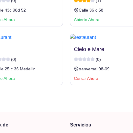
(0)
(1)
lle 43c 98d 52
Calle 36 c 58
to Ahora
Abierto Ahora
Cielo e Mare
(0)
(0)
le 25 c 36 Medellin
tranversal 98-09
to Ahora
Cerrar Ahora
a de
Servicios