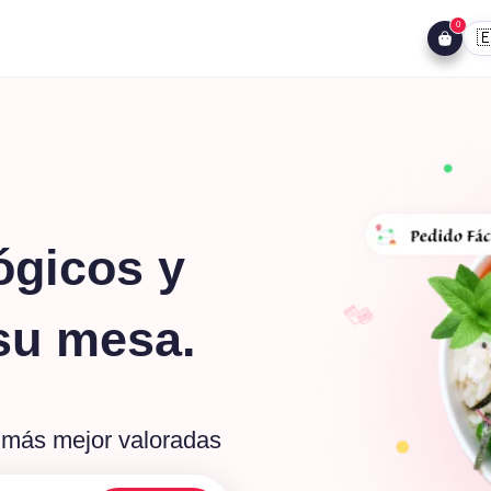
0

ógicos y
su mesa.
y más mejor valoradas