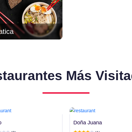
atica
taurantes Más Visit
o
Doña Juana