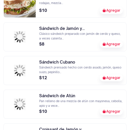
rodajas, mezcla...
$10
Agregar
Sándwich de Jamón y...
Clásico sándwich preparado con jamón de cerdo y queso,
a veces calenta...
$8
Agregar
Sándwich Cubano
Sándwich prensado hecho con cerdo asado, jamón, queso
suizo, pepinillo...
$12
Agregar
Sándwich de Atún
Pan relleno de una mezcla de atún con mayonesa, cebolla,
apio y a vece...
$10
Agregar
Croissant de Jamón y...