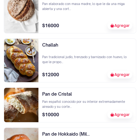
Pan elaborado con masa madre, lo que le da una miga
abierta y una cort...
$16000
Agregar
Challah
Pan tradicional judío, trenzado y barnizado con huevo, lo
que le propo...
$12000
Agregar
Pan de Cristal
Pan español conocido por su interior extremadamente
aireado y su corte...
$10000
Agregar
Pan de Hokkaido (Mil...