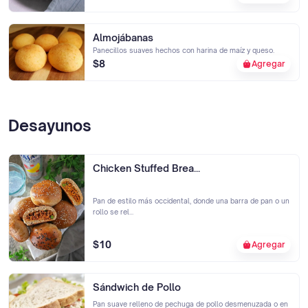
Almojábanas
Panecillos suaves hechos con harina de maíz y queso.
$8
Agregar
Desayunos
Chicken Stuffed Brea...
Pan de estilo más occidental, donde una barra de pan o un
rollo se rel...
$10
Agregar
Sándwich de Pollo
Pan suave relleno de pechuga de pollo desmenuzada o en