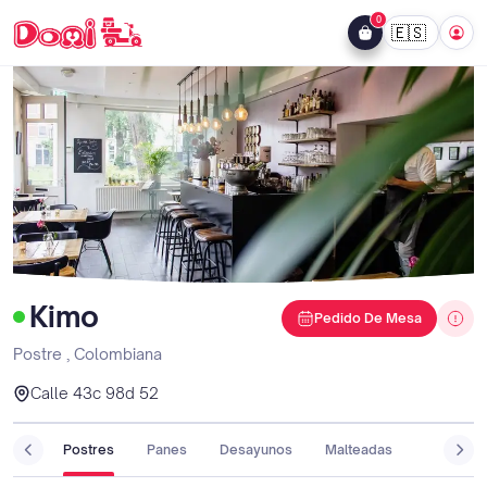
0
🇪🇸
Kimo
Pedido De Mesa
Postre
,
Colombiana
Calle 43c 98d 52
Postres
Panes
Desayunos
Malteadas