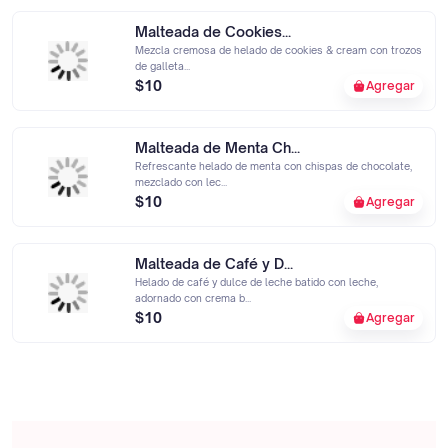
Malteada de Cookies...
Mezcla cremosa de helado de cookies & cream con trozos
de galleta...
$10
Agregar
Malteada de Menta Ch...
Refrescante helado de menta con chispas de chocolate,
mezclado con lec...
$10
Agregar
Malteada de Café y D...
Helado de café y dulce de leche batido con leche,
adornado con crema b...
$10
Agregar