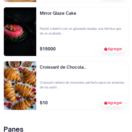
Mirror Glaze Cake
Pastel cubierto con un glaseado espejo, una técnica que
da un acabado...
$15000
Agregar
Croissant de Chocola...
Croissant relleno de chocolate, perfecto para los amantes
de los postr...
$10
Agregar
Panes